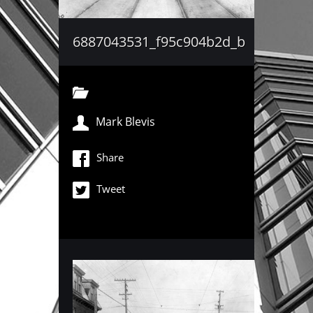
6887043531_f95c904b2d_b
Mark Blevis
Share
Tweet