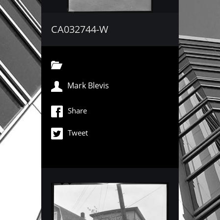
CA032744-W
Mark Blevis
Share
Tweet